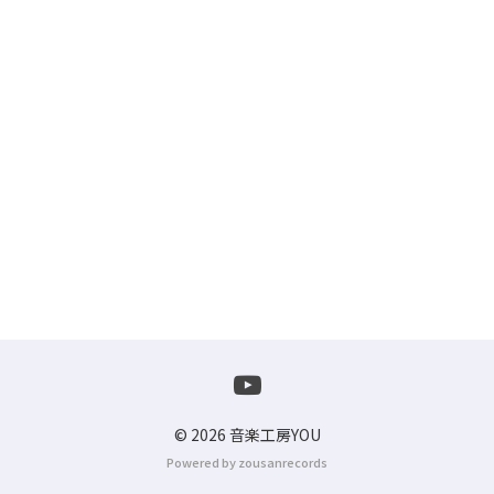
cocoon
CO906.
CONTACT
© 2026 音楽工房YOU
Powered by zousanrecords