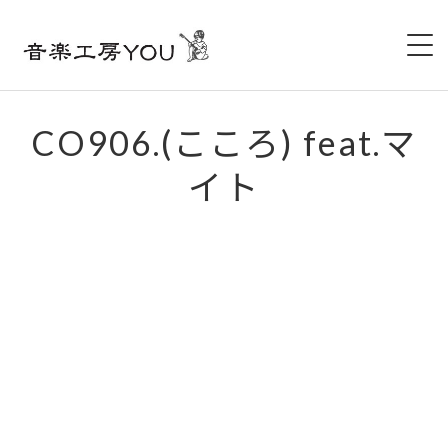
HOME
CO906.(こころ) feat.マ
イト
ABOUT
LIVE
VIDEO
DISCOGRAPHY
SHOP
FACEBOOK